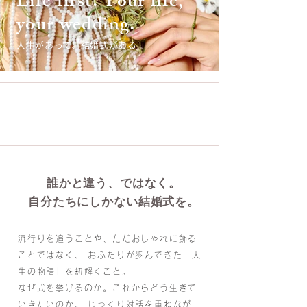
Life first. Your life,
your wedding.
人生があって、結婚式がある
NEW
2025年3月13日
【必見！】フリープランナーの選び方！
誰かと違う、ではなく。
自分たちにしかない結婚式を。
流行りを追うことや、ただおしゃれに飾る
ことではなく、 おふたりが歩んできた「人
生の物語」を紐解くこと。
なぜ式を挙げるのか。これからどう生きて
いきたいのか。 じっくり対話を重ねなが