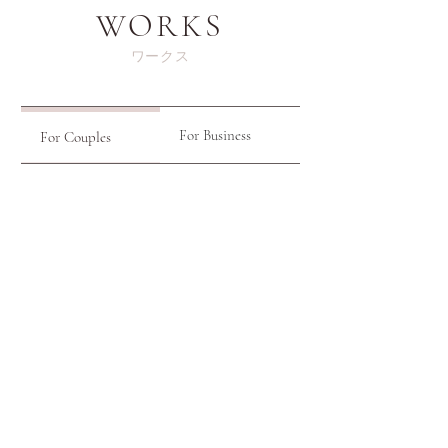
WORKS
​ワークス
For Business
For Couples